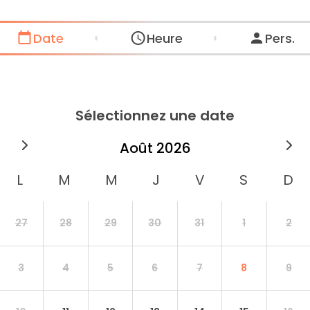
Date
Heure
Pers.
Sélectionnez une date
août
2026
27
28
29
30
31
1
2
3
4
5
6
7
8
9